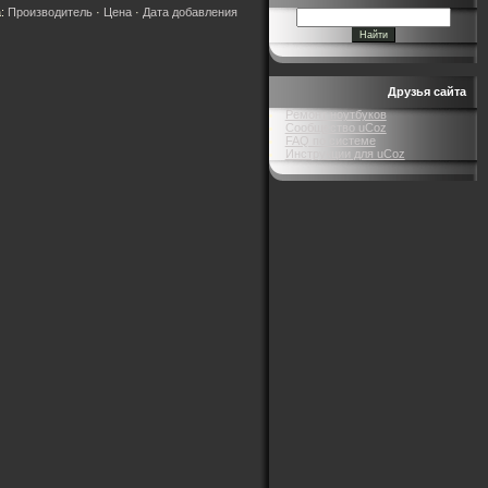
а:
Производитель
·
Цена
·
Дата добавления
Друзья сайта
Ремонт ноутбуков
Сообщество uCoz
FAQ по системе
Инструкции для uCoz