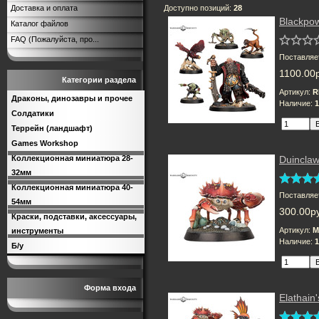
Доставка и оплата
Доступно позиций
:
28
Blackpo
Каталог файлов
FAQ (Пожалуйста, про...
Поставляе
1100.00
Категории раздела
Артикул:
R
Драконы, динозавры и прочее
Наличие:
1
Солдатики
Террейн (ландшафт)
Games Workshop
Коллекционная миниатюра 28-
Duincla
32мм
Коллекционная миниатюра 40-
Поставляе
54мм
300.00р
Краски, подставки, аксессуары,
Артикул:
M
инструменты
Наличие:
1
Б/у
Форма входа
Elathain'