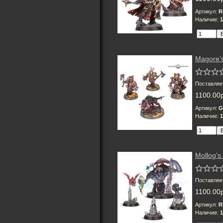
Артикул:
R
Наличие:
1
Magore’s
Поставляе
1100.00
Артикул:
G
Наличие:
1
Mollog’s
Поставляе
1100.00
Артикул:
R
Наличие:
1