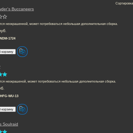
Сортировк
wder's Buccaneers
тся неокрашенной, может потребоваться небольшая дополнительная сборка.
руб.
NDM-1724
w
тся неокрашеной, может потребоваться небольшая дополнительная сборка.
уб.
HFG-WU-13
s Soulraid