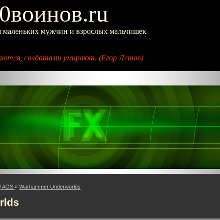
0воинов.ru
я маленьких мужчин и взрослых мальчишек
ются, солдатами умирают. (Егор Летов)
/ AOS
»
Warhammer Underworlds
rlds