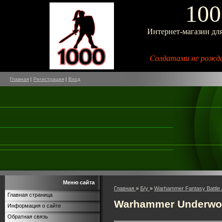
100
Интернет-магазин дл
Солдатами не рожда
Главная
|
Регистрация
|
Вход
Меню сайта
Главная
»
Б/у
»
Warhammer Fantasy Battle 
Главная страница
Warhammer Underwo
Информация о сайте
Обратная связь