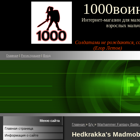
1000воин
Интернет-магазин для мал
взрослых маль
Солдатами не рождаются, с
(Егор Летов)
Главная
|
Регистрация
|
Вход
Меню сайта
Главная
»
Б/у
»
Warhammer Fantasy Battle 
Главная страница
Hedkrakka's Madmo
Информация о сайте