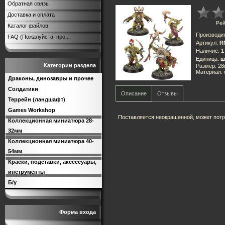
Обратная связь
Доставка и оплата
Рей
Каталог файлов
Производи
FAQ (Пожалуйста, про...
Артикул
:
R
Наличие
:
1
Единица
:
ш
Категории раздела
Размер: 2
Материал:
Драконы, динозавры и прочее
Солдатики
Описание
Отзывы
Террейн (ландшафт)
Games Workshop
Поставляется неокрашенной, может потр
Коллекционная миниатюра 28-
32мм
Коллекционная миниатюра 40-
54мм
Краски, подставки, аксессуары,
инструменты
Б/у
Форма входа