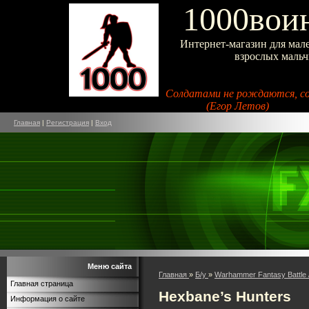
1000воин
Интернет-магазин для мал
взрослых маль
Солдатами не рождаются, с
(Егор Летов)
Главная
|
Регистрация
|
Вход
Меню сайта
Главная
»
Б/у
»
Warhammer Fantasy Battle 
Главная страница
Hexbane’s Hunters
Информация о сайте