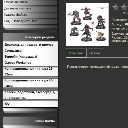
Обратная связь
Доставка и оплата
Рей
Каталог файлов
Производи
FAQ (Пожалуйста, про...
Артикул
:
R
Наличие
:
2
Единица
:
ш
Категории раздела
Размер: 2
Материал:
Драконы, динозавры и прочее
Солдатики
Описание
Отзывы
Террейн (ландшафт)
Games Workshop
Поставляется неокрашенной, может потр
Коллекционная миниатюра 28-
32мм
Коллекционная миниатюра 40-
54мм
Краски, подставки, аксессуары,
инструменты
Б/у
Форма входа