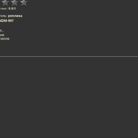
тинг
:
0.0
/
0
тель
:
реплика
NDM-997
т .
8мм
 смола