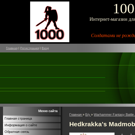
100
Интернет-магазин дл
Солдатами не рожда
Главная
|
Регистрация
|
Вход
Меню сайта
Главная
»
Б/у
»
Warhammer Fantasy Battle 
Главная страница
Hedkrakka's Madmo
Информация о сайте
Обратная связь