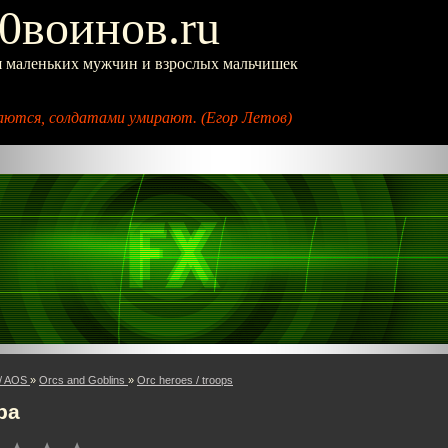
0воинов.ru
я маленьких мужчин и взрослых мальчишек
ются, солдатами умирают. (Егор Летов)
/ AOS
»
Orcs and Goblins
»
Orc heroes / troops
pa