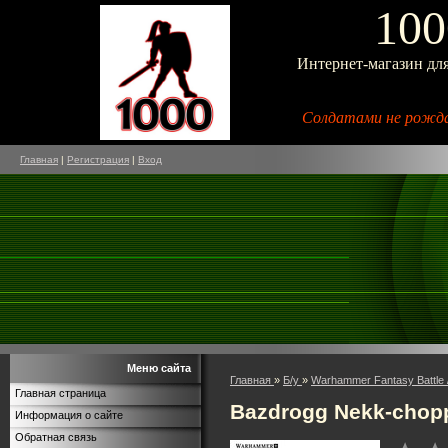
100
Интернет-магазин дл
Солдатами не рожда
Главная
|
Регистрация
|
Вход
Меню сайта
Главная
»
Б/у
»
Warhammer Fantasy Battle 
Главная страница
Bazdrogg Nekk-chop
Информация о сайте
Обратная связь