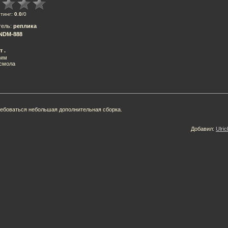
тинг
:
0.0
/
0
тель
:
реплика
NDM-888
т .
8мм
 смола
ебоваться небольшая дополнительная сборка.
Добавил
:
Ulric