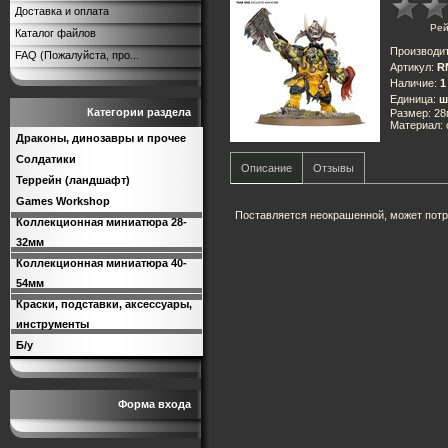
Доставка и оплата
Рей
Каталог файлов
Производи
FAQ (Пожалуйста, про...
Артикул
:
R
Наличие
:
1
Единица
:
ш
Категории раздела
Размер: 2
Материал:
Драконы, динозавры и прочее
Солдатики
Описание
Отзывы
Террейн (ландшафт)
Games Workshop
Поставляется неокрашенной, может потр
Коллекционная миниатюра 28-
32мм
Коллекционная миниатюра 40-
54мм
Краски, подставки, аксессуары,
инструменты
Б/у
Форма входа