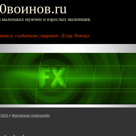
0воинов.ru
я маленьких мужчин и взрослых мальчишек
ются, солдатами умирают. (Егор Летов)
/ AOS
»
Warhammer Underworlds