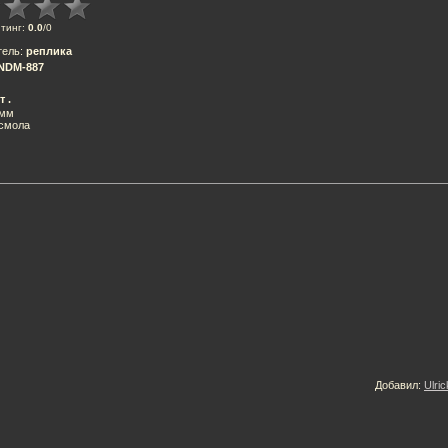
тинг
:
0.0
/
0
тель
:
реплика
NDM-887
т .
8мм
 смола
Добавил
:
Ulric