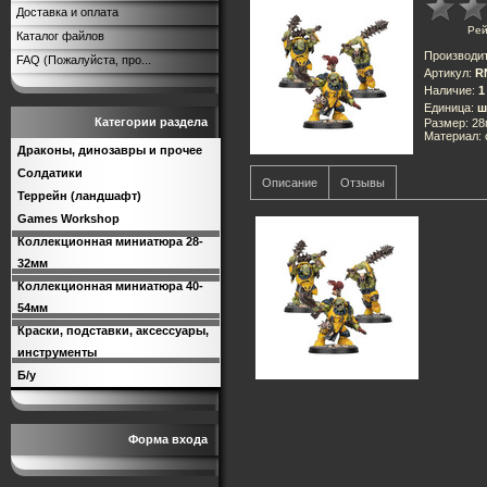
Доставка и оплата
Рей
Каталог файлов
Производи
FAQ (Пожалуйста, про...
Артикул
:
R
Наличие
:
1
Единица
:
ш
Категории раздела
Размер: 2
Материал:
Драконы, динозавры и прочее
Солдатики
Описание
Отзывы
Террейн (ландшафт)
Games Workshop
Коллекционная миниатюра 28-
32мм
Коллекционная миниатюра 40-
54мм
Краски, подставки, аксессуары,
инструменты
Б/у
Форма входа