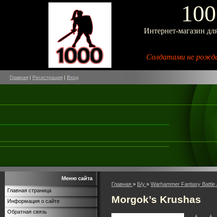
100
Интернет-магазин дл
Солдатами не рожда
Главная
|
Регистрация
|
Вход
Меню сайта
Главная
»
Б/у
»
Warhammer Fantasy Battle 
Главная страница
Morgok’s Krushas
Информация о сайте
Обратная связь